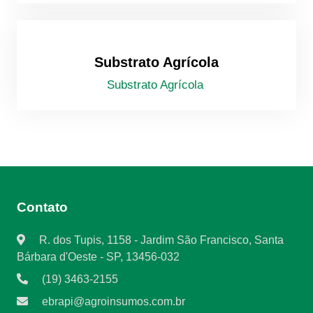
Substrato Agrícola
Substrato Agrícola
Contato
R. dos Tupis, 1158 - Jardim São Francisco, Santa
Bárbara d'Oeste - SP, 13456-032
(19) 3463-2155
ebrapi@agroinsumos.com.br